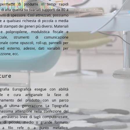
permette di produrre in tempi rapidi
di alta qualità su svariati supporti da 80 a
mi di spessore. Così attrezzati, possiamo
te a qualsiasi richiesta di piccola o media
 di stampati dei generi più diversi. Materiali
e polipropilene, modulistica fiscale e
ciale, strumenti di comunicazione
nale come opuscoli, roll-up, pannelli per
ed esterno, adesivi, dati variabili per
zzione, ecc.
ture
grafia Eurografica esegue con abilità
iale e cura artigianale la fase di
onamento del prodotto con un parco
e di ultima generazione. La Tipografia
massima attenzione nella confezione del
 attraverso linee di tagli computerizzate,
ici di piccolo, medio o grande formato,
ci a filo refe o a punto metallico,