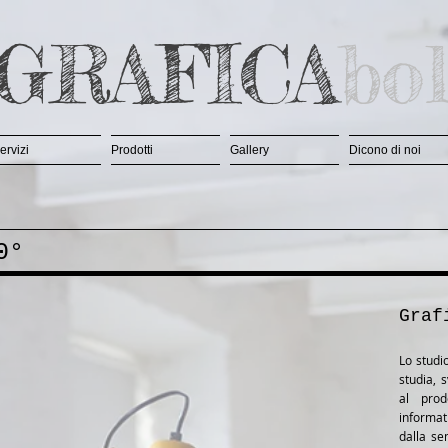
GRAFICA
bol
ervizi
Prodotti
Gallery
Dicono di noi
0°
Graf
Lo studio
studia, 
al prod
informat
dalla se