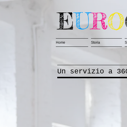
E
U
R
O
Home
Storia
S
Un servizio a 36