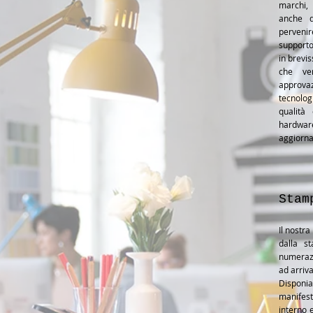
marchi, 
anche d
perveni
supporto
in brevi
che ve
approvaz
tecnolog
qualità
hardwar
aggiorna
Stam
Il nostra
dalla s
numerazi
ad arriv
Disponia
manifest
interno 