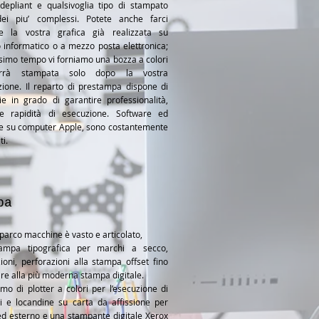
depliant e qualsivoglia tipo di stampato
ei piu’ complessi. Potete anche farci
re la vostra grafica già realizzata su
 informatico o a mezzo posta elettronica;
ssimo tempo vi forniamo una bozza a colori
rrà stampata solo dopo la vostra
ione. Il reparto di prestampa dispone di
ie in grado di garantire professionalità,
 e rapidità di esecuzione. Software ed
e su computer Apple, sono costantemente
ti.
pa
 parco macchine è vasto e articolato,
tampa tipografica per marchi a secco,
oni, perforazioni alla stampa offset fino
are alla più moderna stampa digitale.
mo di plotter a colori per l’esecuzione di
i e locandine su carta da affissione per
ed esterno e una stampante digitale Xerox