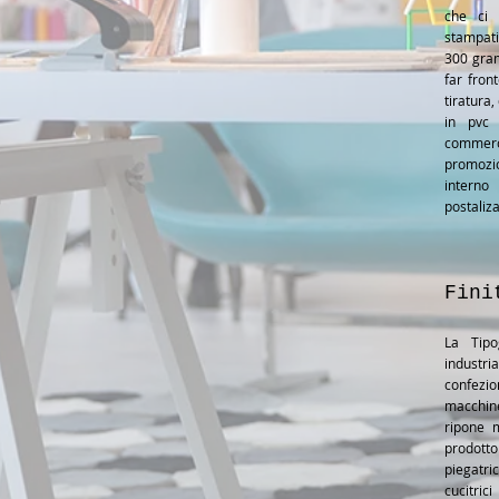
che ci 
stampati 
300 gram
far fron
tiratura,
in pvc 
commer
promozio
interno 
postaliza
Fini
La Tipo
industr
confezi
macchin
ripone 
prodotto
piegatr
cucitri