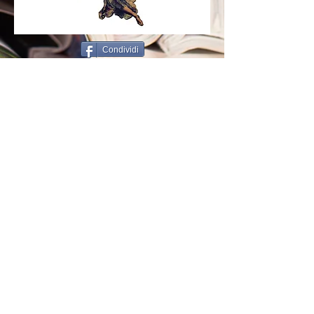
Condividi
© 2020 by Tipografia Eurografica
snc - Via del Borgo di S. Pietro, 38A -
40126 Bologna - Tel.
051 24.75.34
-
E-mail:
eurografica85@fastwebnet.it
Iscriviti alla nostra mailing list
Iscriviti ora