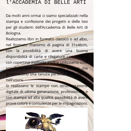
l'ACCADEMIA DI BELLE ARTI
Da molti anni ormai ci siamo specializzati nella
stampa e confezione dei progetti e delle tesi
per gli studenti dell'Accademia di Belle Arti di
Bologna.
Realizziamo libri in formato classico o ad albo,
nel formato massimo di pagina di 31x46cm,
con la possibilità di avere una buona
disponibilità di carte e rilegature cartonate o
con copertina morbida, inoltre utilizziamo colle
specifiche per incollare i nostri volumi che
garantiscono una tenuta perfetta nel tempo e
nell'usura.
Si realizzano le stampe con strumentazione
digitale di ultima generazione, professionale e
con stampa ad alta qualità, possibilità di avere
prove colore e consulenze per le impaginazioni.