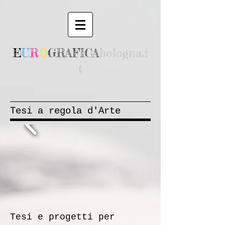
E
U
R
O
GRAFICA
bologna.i
t
Tesi a regola d'Arte
Tesi e progetti per